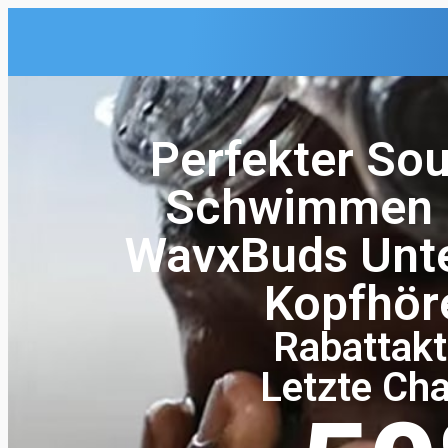
Perfekter So
Schwimmen 
WavxBuds Unt
Kopfhör
Rabattakt
Letzte Ch