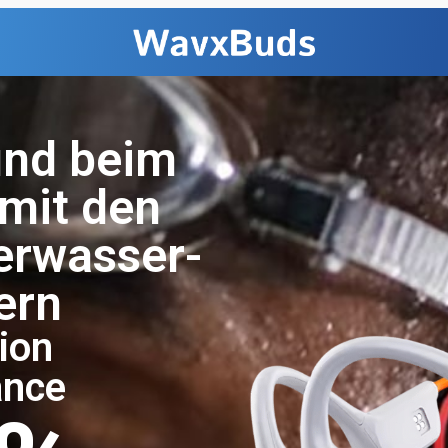
und beim
mit den
erwasser-
ern
ion
ance