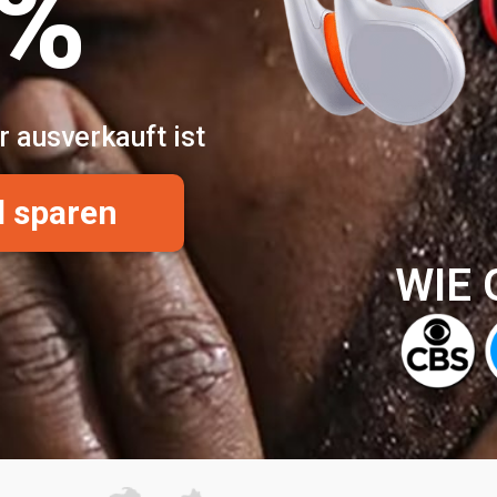
0%
r ausverkauft ist
d sparen
WIE 