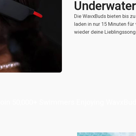
Underwater
Die WavxBuds bieten bis z
laden in nur 15 Minuten für
wieder deine Lieblingssong
oin 50,000+ Swimmers Enjoying WavxBu