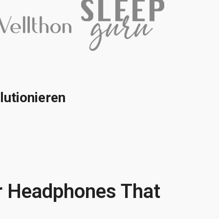
utionieren
r Headphones That