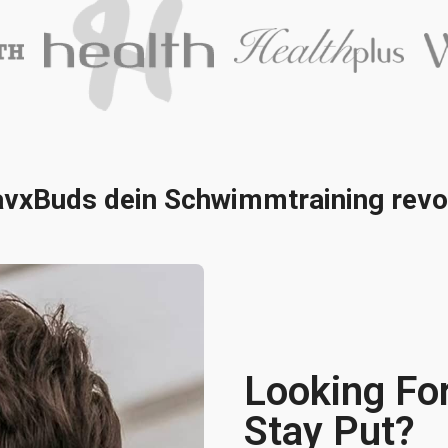
xBuds dein Schwimmtraining revol
Looking Fo
Stay Put?