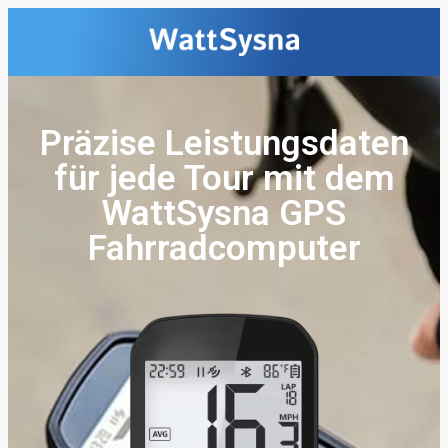
Präzise Leistungsdaten
für jede Tour mit dem
WattSysna GPS
Fahrradcomputer