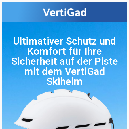
Ultimativer Schutz und
Komfort für Ihre
Sicherheit auf der Piste
mit dem VertiGad
Skihelm