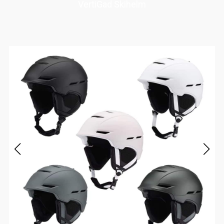
VertiGad Skihelm