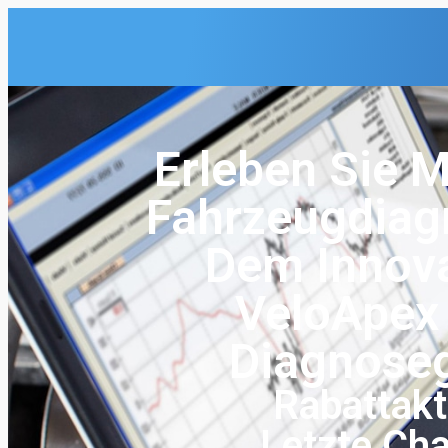
Erleben Sie 
Fahrzeugdiag
Dem Innova
VeloApex 
Diagnoseg
Rabattakt
Letzte Ch