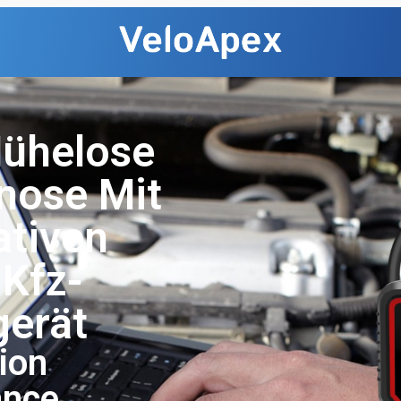
Mühelose
nose Mit
tiven
Kfz-
erät
ion
ance