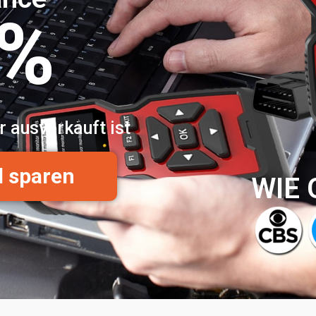
0%
r ausverkauft ist
d sparen
WIE 