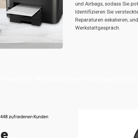
und Airbags, sodass Sie pot
Identifizieren Sie versteckt
Reparaturen eskalieren, un
Werkstattgespräch.
 Anwender Vertrauen Dem VeloApex Kfz-D
 448 zufriedenen Kunden
ie