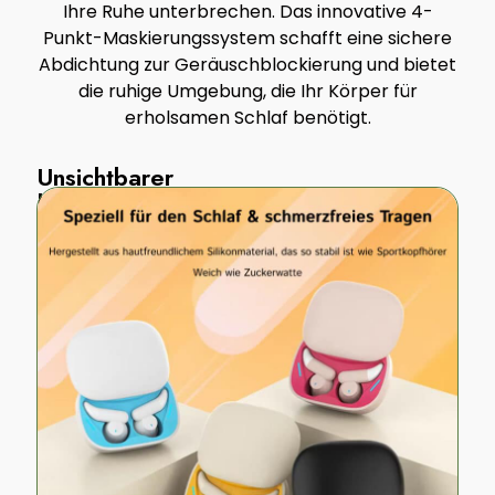
Ihre Ruhe unterbrechen. Das innovative 4-
Punkt-Maskierungssystem schafft eine sichere
Abdichtung zur Geräuschblockierung und bietet
die ruhige Umgebung, die Ihr Körper für
erholsamen Schlaf benötigt.
Unsichtbarer
Komfort
Unsere
Schlaf-
Ohrhörer
sind
sorgfältig
nach
der
Ohrgeometrie
gestaltet
und