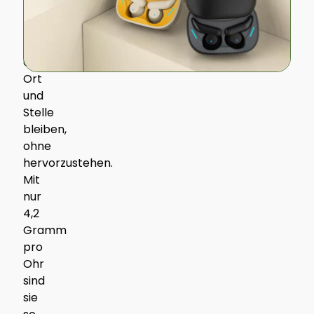
gewährleisten,
dass
sie
an
Ort
und
Stelle
bleiben,
ohne
hervorzustehen.
Mit
nur
4,2
Gramm
pro
Ohr
sind
sie