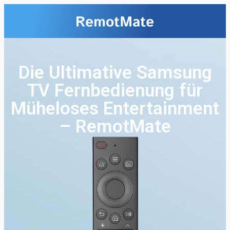
Die Ultimative Samsung
TV Fernbedienung für
Müheloses Entertainment
– RemotMate