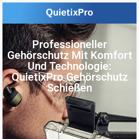
Professioneller
Gehörschutz Mit Komfort
Und Technologie:
QuietixPro Gehörschutz
Schießen