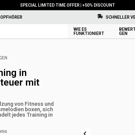
SPECIAL LIMITED TIME OFFER | +50% DISCOUNT
KOPFHÖRER
SCHNELLER V
WIE ES
BEWERT
FUNKTIONIERT
GEN
NGEN
ning in
teuer mit
lzung von Fitness und
smelodien boxen, sich
elt jedes Training in
nis