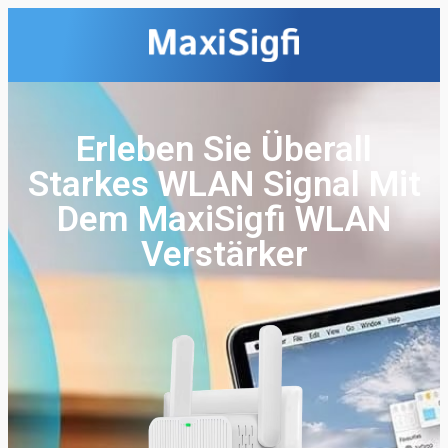
Erleben Sie Überall
Starkes WLAN Signal Mit
Dem MaxiSigfi WLAN
Verstärker