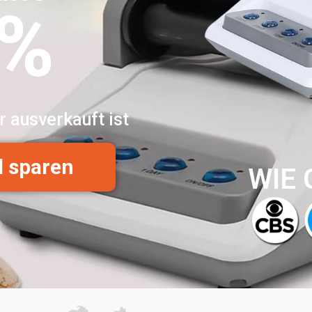
0%
r ausverkauft ist
d sparen
WIE 