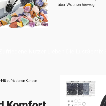
über Wochen hinweg.
Zufriedene Nutzer Lieben Die LustGemix
 448 zufriedenen Kunden
nd Komfort