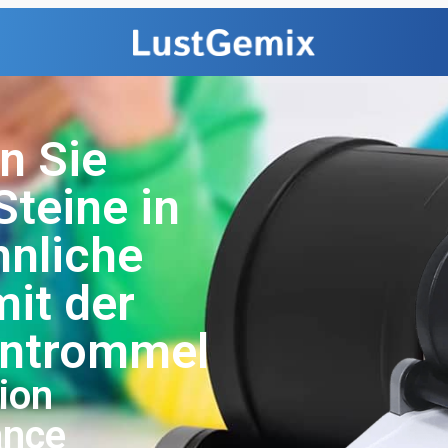
n Sie
teine in
nliche
mit der
intrommel
ion
ance