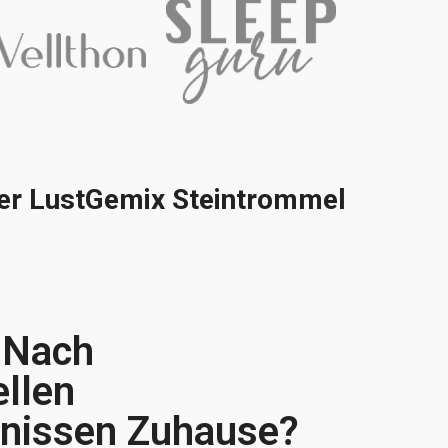
 der LustGemix Steintrommel
 Nach
ellen
bnissen Zuhause?