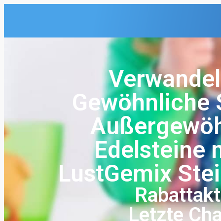
Verwandel
Gewöhnliche S
Außergewöh
Edelsteine 
LustGemix Ste
Rabattakt
Letzte Ch