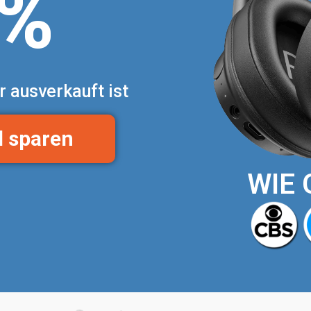
0%
r ausverkauft ist
d sparen
WIE 