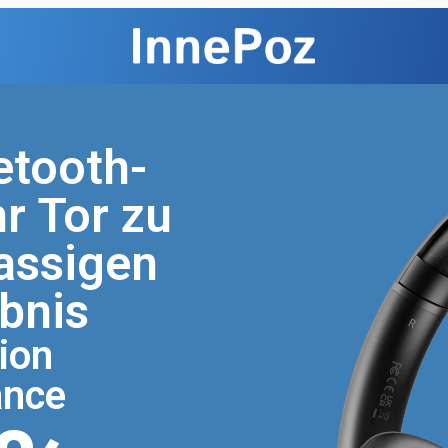
etooth-
hr Tor zu
assigen
bnis
ion
ance