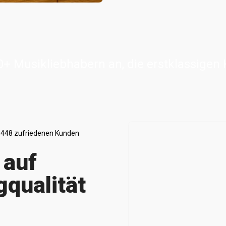
0+ Musikliebhabern an, die erstklassigen
 448 zufriedenen Kunden
 auf
gqualität