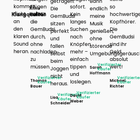
getragen.
Bahn
kommen
Flügen
sofort.
so
Die
endlich
Anna
Klangqualität
nicht
halten
Kein
hochwertig
Müller
GemBudsi
meine
an
die
langes
Kopfhörer.
sitzen
Musik
den
GemBudsi
Suchen
Die
perfekt
genießen,
klaren
durch,
nach
GemBudsi
und
ohne
Sound
ohne
Knöpfen
sind ihr
fallen
störende
heran.
nachladen
mehr –
Geld
selbst
Umgebungsgeräusc
zu
einfach
absolut
beim
Verifizierter
müssen.
tippen
wert!
Sarah
Joggen
Käufer
Hoffmann
und
nicht
Verifizierter
Verifizierte
Thomas
Michael
loslegen.
Käufer
Käufer
heraus.
Bauer
Richter
Verifizierter
Verifizierter
David
Käufer
Lisa
Käufer
Weber
Schneider