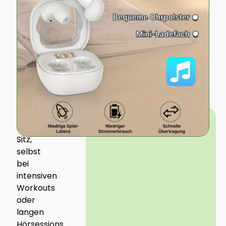
ergonomische
Design
der
GemBudsi
Kopfhörer
sorgt
für
einen
sicheren
und
bequemen
Sitz,
selbst
bei
intensiven
Workouts
oder
langen
Hörsessions.