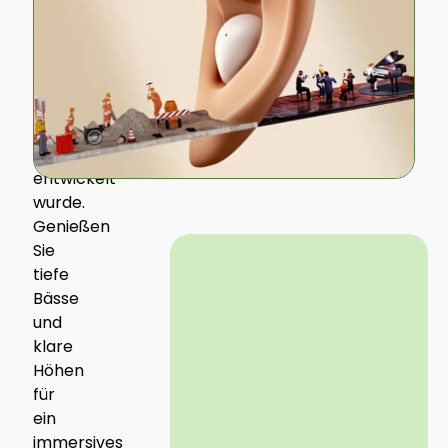
einen
hochauflösenden
Sound,
der
von
Audio-
Experten
entwickelt
wurde.
Genießen
Sie
tiefe
Bässe
und
klare
Höhen
für
ein
immersives