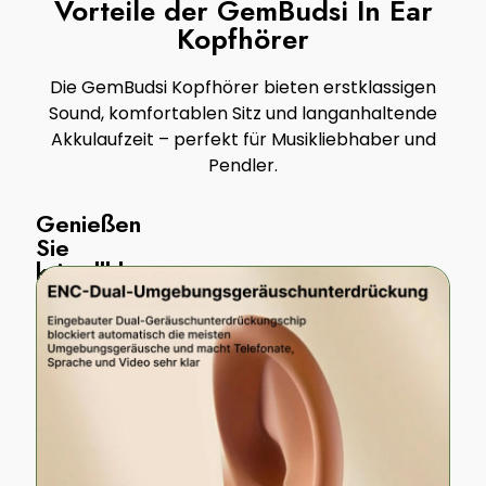
Vorteile der GemBudsi In Ear
Kopfhörer
Die GemBudsi Kopfhörer bieten erstklassigen
Sound, komfortablen Sitz und langanhaltende
Akkulaufzeit – perfekt für Musikliebhaber und
Pendler.
Genießen
Sie
kristallklaren
Sound
Die
GemBudsi
In
Ear
Kopfhörer
liefern