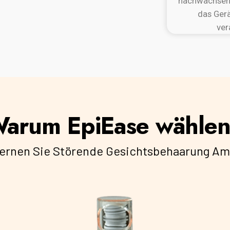
nachwachsen.
das Gerä
ver
arum EpiEase wähle
fernen Sie Störende Gesichtsbehaarung Am