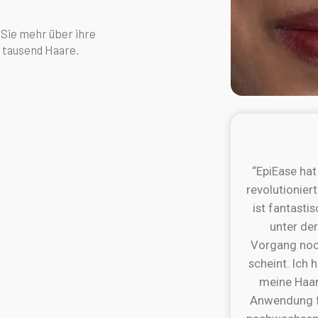
Sie mehr über ihre
s tausend Haare.
“EpiEase hat
revolutionier
ist fantasti
unter de
Vorgang noc
scheint. Ich 
meine Haar
Anwendung f