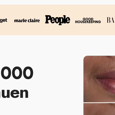
.000
auen