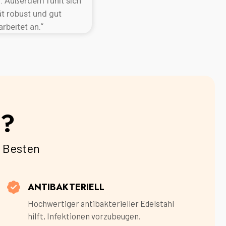
 Außerdem fühlt sich
t robust und gut
arbeitet an.“
n?
 Besten
ANTIBAKTERIELL
Hochwertiger antibakterieller Edelstahl
hilft, Infektionen vorzubeugen.