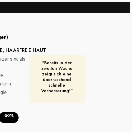
en)
E, HAARFREIE HAUT
rzer sind als
"Bereits in der
zweiten Woche
zeigt sich eine
se
überraschend
n fern
schnelle
Verbesserung!“
ogie
-50%