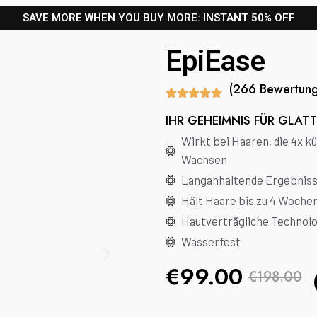
SAVE MORE WHEN YOU BUY MORE: INSTANT 50% OFF
EpiEase
(266 Bewertung
IHR GEHEIMNIS FÜR GLATT
Wirkt bei Haaren, die 4x kü
Wachsen
Langanhaltende Ergebnis
Hält Haare bis zu 4 Woche
Hautverträgliche Technol
Wasserfest
€99.00
€198.00