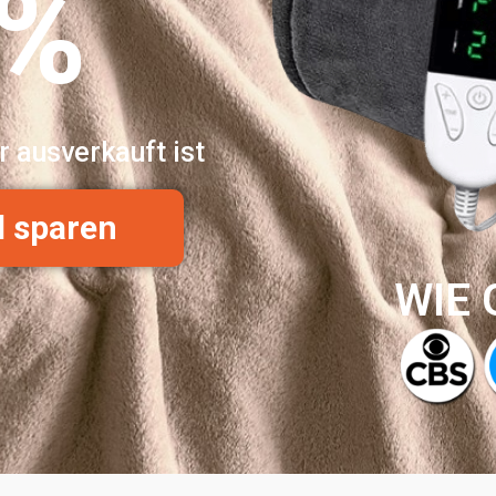
0%
r ausverkauft ist
d sparen
WIE 