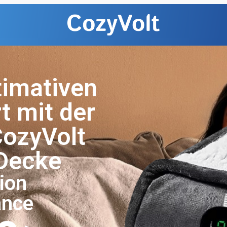
timativen
 mit der
CozyVolt
Decke
ion
ance